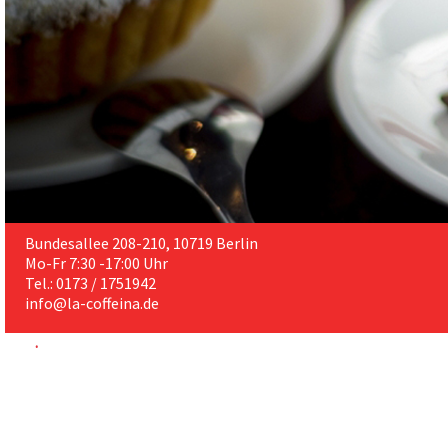
Bundesallee 208-210, 10719 Berlin
Mo-Fr 7:30 -17:00 Uhr
Tel.: 0173 / 1751942
info@la-coffeina.de
.